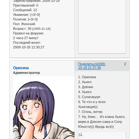
Зарегистрирован
: 2009-10-18
Приглашений:
0
Сообщений:
12
Уважение:
[+3/-0]
Позитив:
[+3/-0]
Пол:
Женский
Возраст:
30
[1995-11-16]
Провел на форуме:
2 часа 27 минут
Последний визит:
2009-10-26 12:30:27
Поделиться
2009-
2
Орихина
10-18 21:37:38
Администратор
1. Орихина
2. Хьюго
3. Дзёнин
4. Хьюго
5. Сунагакуре
6. Те что и у всех
Хьюговцев))
7. Огонь, ветер
7. Ну, блин... Из клана Хьюго,
верю в Дзясин-сама и Силу
Юности))) Вродь всё))
+1