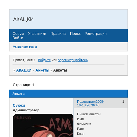
АКАЦКИ
Форум
Участники
Правила
Поиск
Регистрация
Войти
Активные темы
Привет, Гость!
Войдите
или
зарегистрируйтесь
.
»
АКАЦКИ
»
Анкеты
»
Анкеты
Страница:
1
Анкеты
Поделиться
2009-
1
Суюки
10-18 20:36:46
Администратор
Пишем анкеты!
Имя
Фамилия
Ранг
Клан