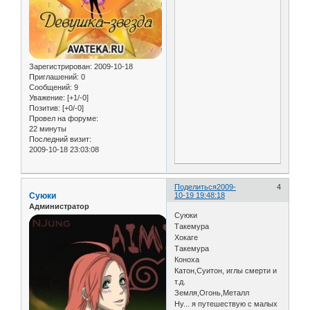
Зарегистрирован
: 2009-10-18
Приглашений:
0
Сообщений:
9
Уважение:
[+1/-0]
Позитив:
[+0/-0]
Провел на форуме:
22 минуты
Последний визит:
2009-10-18 23:03:08
Поделиться
2009-
4
Суюки
10-19 19:48:18
Администратор
Суюки
Такемура
Хокаге
Такемура
Коноха
Катон,Суитон, иглы смерти и
т.д.
Земля,Огонь,Металл
Ну... я путешествую с малых