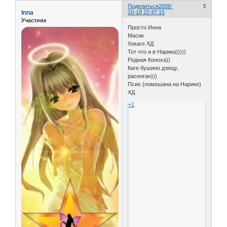
Поделиться
2009-
3
Inna
10-18 22:47:15
Участник
Просто Инна
Масик
Хокаге ХД
Тот что и в Нарика)))))
Родная Коноха))
Каге бушино дзюцу,
расенган)))
Псих (помешана на Нарике)
ХД
+1